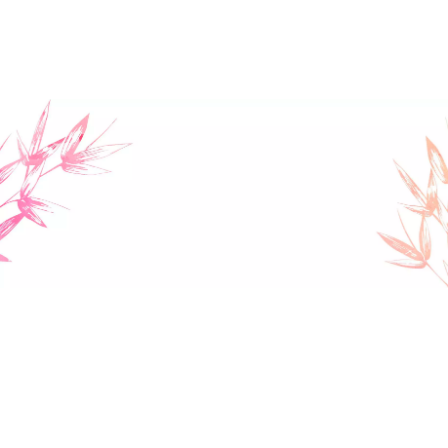
une émotion et une situation particulière. Puis
j’effectue votre séance avec le renfort des parfums
que vous avez tirés et qui correspondent à tous les
coups à votre situation. Leurs effets sont à la fois
subtils et évidents. Pour le vérifier il n’y a qu’à
essayer, c’est offert !
Les Fleurs de Bach
Je vous invite à les découvrir car elles peuvent être
un précieux soutien pour vous aider à cheminer dans
la vie. Là-aussi, je ne fais pas intervenir mon mental,
car, qui d’autre mieux que votre corps, sait ce qu’il y a
de mieux pour vous ?
C’est encore par tirage des cartes que vous aurez le
meilleur élixir ou la meilleure combinaison d’élixirs
dans votre situation actuelle ou comme traitement
de fond pour remédier à de vieux schèmes
émotionnels et comportementaux.
Vous n’aurez plus qu’à vous procurer les remèdes de
Bach en parapharmacie. Je vous indiquerai les