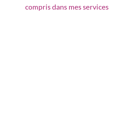
compris dans mes services
Douche et sèche-cheveux
Table chauffante