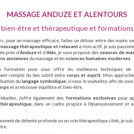
MASSAGE ANDUZE ET ALENTOURS
bien-être et thérapeutique et formation
s, pour un massage efficace, faites un détour entre des mains e
massage thérapeutique et relaxant
à mon actif, je suis passi
ée près d’
Anduze
et d’
Alès
, je vous propose des
séances de mas
ons anciennes
du massage et les
sciences humaines modernes
.
 formation pour vous offrir les meilleures techniques d
nent compte du lien subtil entre
corps et esprit
. Mon approche 
ilisation du
langage symbolique
, si vous le souhaitez, afin de vo
orps
et à retrouver équilibre et bien-être.
iduelles, j’offre également des
formations exclusives
pour ap
thérapeutique
, dans un cadre propice à l’épanouissement et à 
oment de détente profonde ou un soin thérapeutique ciblé, je sui
tre.