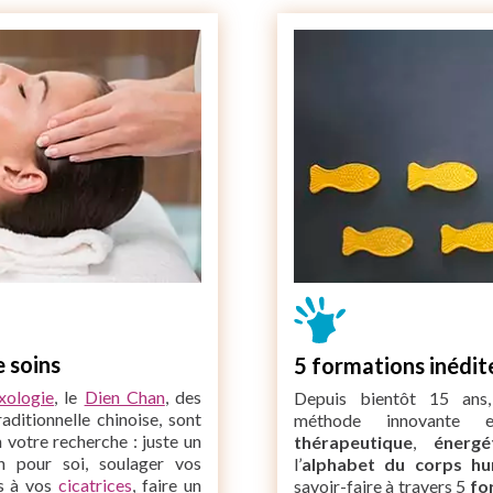
 soins
5 formations inédi
exologie
, le
Dien Chan
, des
Depuis bientôt 15 ans,
aditionnelle chinoise, sont
méthode innovante e
on votre recherche : juste un
thérapeutique
,
énergé
n pour soi, soulager vos
l’
alphabet du corps hu
és à vos
cicatrices
, faire un
savoir-faire à travers 5
fo