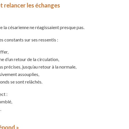
et relancer les échanges
e la césarienne ne réagissaient presque pas.
es constants sur ses ressentis :
ffer,
 d’un retour de la circulation,
 précises, jusqu’au retour à la normale,
sivement assouplies,
fonds se sont relâchés.
ct :
comblé,
.
épond »