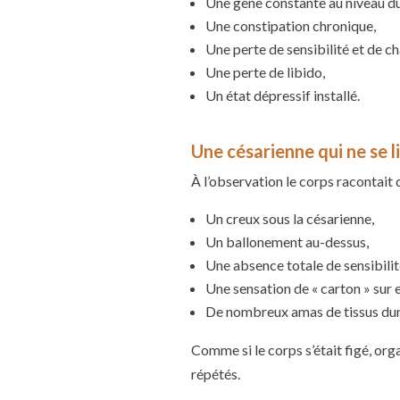
Une gêne constante au niveau du
Une constipation chronique,
Une perte de sensibilité et de cha
Une perte de libido,
Un état dépressif installé.
Une césarienne qui ne se l
À l’observation le corps racontait
Un creux sous la césarienne,
Un ballonement au-dessus,
Une absence totale de sensibilité
Une sensation de « carton » sur e
De nombreux amas de tissus dur
Comme si le corps s’était figé, or
répétés.