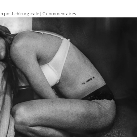
n post chirurgicale
|
0 commentaires